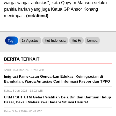
warga sangat antusias”, kata Qoyyim Mahsun selaku
panitia harian yang juga Ketua GP Ansor Konang
menimpali.
(net/diend)
Tag :
17 Agustus
Hut Indonesia
Hut Ri
Lomba
BERITA TERKAIT
Senin, 15 Juni 2026 - 13:48 WIB
Imigrasi Pamekasan Gencarkan Edukasi Keimigrasian di
Bangkalan, Warga Antusias Cari Informasi Paspor dan TPPO
Sabtu, 6 Juni 2026 - 13:02 WIB
UKM PSHT UTM Gelar Pelatihan Bela Diri dan Bantuan Hidup
Dasar, Bekali Mahasiswa Hadapi Situasi Darurat
Rabu, 3 Juni 2026 - 00:47 WIB