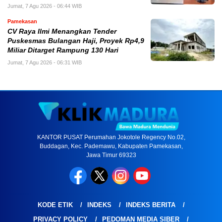
Jumat, 7 Agu 2026 - 06:44 WIB
Pamekasan
CV Raya Ilmi Menangkan Tender
Puskesmas Bulangan Haji, Proyek Rp4,9
Miliar Ditarget Rampung 130 Hari
Jumat, 7 Agu 2026 - 06:31 WIB
KANTOR PUSAT Perumahan Jokotole Regency No.02,
Buddagan, Kec. Pademawu, Kabupaten Pamekasan,
Jawa Timur 69323
KODE ETIK
INDEKS
INDEKS BERITA
PRIVACY POLICY
PEDOMAN MEDIA SIBER