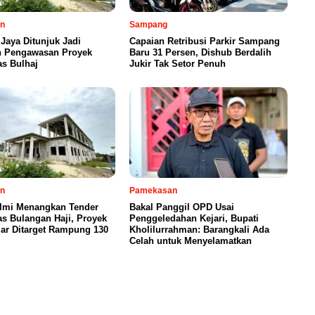
n
Sampang
Jaya Ditunjuk Jadi
Capaian Retribusi Parkir Sampang
n Pengawasan Proyek
Baru 31 Persen, Dishub Berdalih
s Bulhaj
Jukir Tak Setor Penuh
n
Pamekasan
Ilmi Menangkan Tender
Bakal Panggil OPD Usai
s Bulangan Haji, Proyek
Penggeledahan Kejari, Bupati
iar Ditarget Rampung 130
Kholilurrahman: Barangkali Ada
Celah untuk Menyelamatkan