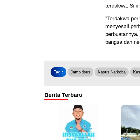
terdakwa, Sini
”Terdakwa pern
menyesali perb
perbuatannya.
bangsa dan ne
Tag :
Jampidsus
Kasus Narkoba
Kas
Berita Terbaru