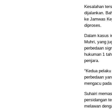
Kesalahan ters
dijalankan. Ba
ke Jamwas Kej
diproses.
Dalam kasus in
Muhri, yang j
perbedaan sign
hukuman 1 tah
penjara.
“Kedua pelaku
perbedaan yan
mengacu pada 
Suhairi memast
persidangan te
melawan denga