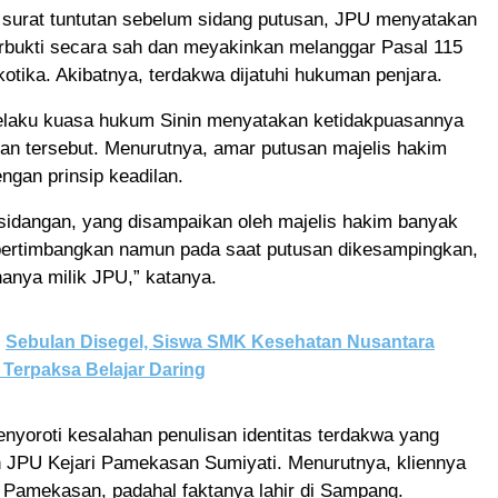
surat tuntutan sebelum sidang putusan, JPU menyatakan
erbukti secara sah dan meyakinkan melanggar Pasal 115
otika. Akibatnya, terdakwa dijatuhi hukuman penjara.
selaku kuasa hukum Sinin menyatakan ketidakpuasannya
an tersebut. Menurutnya, amar putusan majelis hakim
engan prinsip keadilan.
rsidangan, yang disampaikan oleh majelis hakim banyak
ipertimbangkan namun pada saat putusan dikesampingkan,
hanya milik JPU,” katanya.
Sebulan Disegel, Siswa SMK Kesehatan Nusantara
Terpaksa Belajar Daring
enyoroti kesalahan penulisan identitas terdakwa yang
h JPU Kejari Pamekasan Sumiyati. Menurutnya, kliennya
di Pamekasan, padahal faktanya lahir di Sampang.