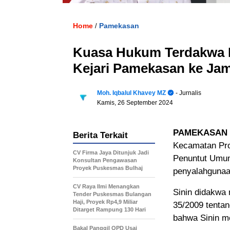
Home
Pamekasan
/
Kuasa Hukum Terdakwa 
Kejari Pamekasan ke Ja
Moh. Iqbalul Khavey MZ
- Jurnalis
Kamis, 26 September 2024
PAMEKASAN
Berita Terkait
Kecamatan Pro
CV Firma Jaya Ditunjuk Jadi
Penuntut Umum
Konsultan Pengawasan
Proyek Puskesmas Bulhaj
penyalahgunaa
CV Raya Ilmi Menangkan
Sinin didakwa 
Tender Puskesmas Bulangan
Haji, Proyek Rp4,9 Miliar
35/2009 tentan
Ditarget Rampung 130 Hari
bahwa Sinin m
Bakal Panggil OPD Usai