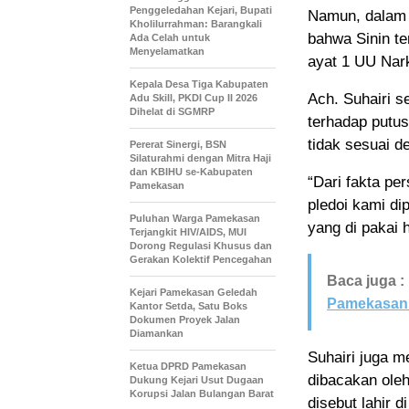
Penggeledahan Kejari, Bupati
Namun, dalam 
Kholilurrahman: Barangkali
bahwa Sinin t
Ada Celah untuk
Menyelamatkan
ayat 1 UU Nark
Kepala Desa Tiga Kabupaten
Ach. Suhairi 
Adu Skill, PKDI Cup II 2026
Dihelat di SGMRP
terhadap putus
tidak sesuai d
Pererat Sinergi, BSN
Silaturahmi dengan Mitra Haji
dan KBIHU se-Kabupaten
“Dari fakta pe
Pamekasan
pledoi kami d
Puluhan Warga Pamekasan
yang di pakai 
Terjangkit HIV/AIDS, MUI
Dorong Regulasi Khusus dan
Gerakan Kolektif Pencegahan
Baca juga :
Kejari Pamekasan Geledah
Pamekasan 
Kantor Setda, Satu Boks
Dokumen Proyek Jalan
Diamankan
Suhairi juga m
Ketua DPRD Pamekasan
dibacakan ole
Dukung Kejari Usut Dugaan
Korupsi Jalan Bulangan Barat
disebut lahir 