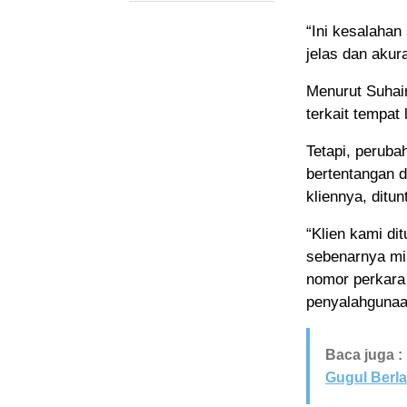
“Ini kesalaha
jelas dan akura
Menurut Suhai
terkait tempat
Tetapi, peruba
bertentangan 
kliennya, ditu
“Klien kami d
sebenarnya mi
nomor perkara 
penyalahgunaan
Baca juga :
Gugul Berl