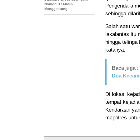
Nomor 817 Masih
Pengendara mo
Menggantung
sehingga dilar
Salah satu wa
lakalantas itu
hingga telinga
katanya.
Baca juga :
Dua Kecam
Di lokasi keja
tempat kejadia
Kendaraan yang
mapolres untuk