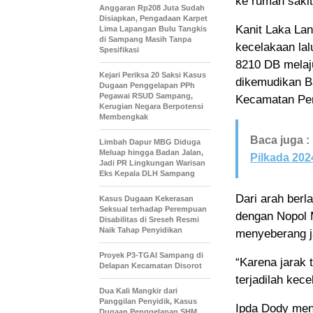
ke rumah sakit
Anggaran Rp208 Juta Sudah
Disiapkan, Pengadaan Karpet
Kanit Laka La
Lima Lapangan Bulu Tangkis
di Sampang Masih Tanpa
kecelakaan lal
Spesifikasi
8210 DB melaju
Kejari Periksa 20 Saksi Kasus
dikemudikan B
Dugaan Penggelapan PPh
Pegawai RSUD Sampang,
Kecamatan Pe
Kerugian Negara Berpotensi
Membengkak
Baca juga :
Limbah Dapur MBG Diduga
Meluap hingga Badan Jalan,
Pilkada 202
Jadi PR Lingkungan Warisan
Eks Kepala DLH Sampang
Dari arah berl
Kasus Dugaan Kekerasan
Seksual terhadap Perempuan
dengan Nopol M
Disabilitas di Sreseh Resmi
Naik Tahap Penyidikan
menyeberang j
Proyek P3-TGAI Sampang di
“Karena jarak 
Delapan Kecamatan Disorot
terjadilah kece
Dua Kali Mangkir dari
Panggilan Penyidik, Kasus
Ipda Dody men
Dugaan Penggelapan SHM