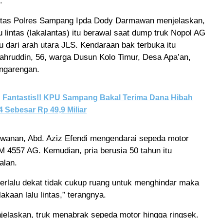
.
ntas Polres Sampang Ipda Dody Darmawan menjelaskan,
u lintas (lakalantas) itu berawal saat dump truk Nopol AG
 dari arah utara JLS. Kendaraan bak terbuka itu
ahruddin, 56, warga Dusun Kolo Timur, Desa Apa’an,
ngarengan.
Fantastis!! KPU Sampang Bakal Terima Dana Hibah
4 Sebesar Rp 49,9 Miliar
awanan, Abd. Aziz Efendi mengendarai sepeda motor
 4557 AG. Kemudian, pria berusia 50 tahun itu
alan.
terlalu dekat tidak cukup ruang untuk menghindar maka
lakaan lalu lintas,” terangnya.
jelaskan, truk menabrak sepeda motor hingga ringsek.