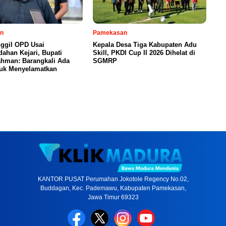
n
Pamekasan
ggil OPD Usai
Kepala Desa Tiga Kabupaten Adu
ahan Kejari, Bupati
Skill, PKDI Cup II 2026 Dihelat di
ahman: Barangkali Ada
SGMRP
tuk Menyelamatkan
KANTOR PUSAT Perumahan Jokotole Regency No.02,
Buddagan, Kec. Pademawu, Kabupaten Pamekasan,
Jawa Timur 69323